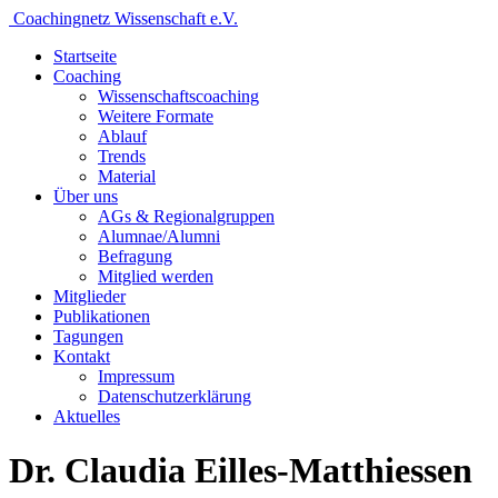
Coachingnetz Wissenschaft e.V.
Startseite
Coaching
Wissenschafts­coaching
Weitere Formate
Ablauf
Trends
Material
Über uns
AGs & Regionalgruppen
Alumnae/Alumni
Befragung
Mitglied werden
Mitglieder
Publikationen
Tagungen
Kontakt
Impressum
Datenschutzerklärung
Aktuelles
Dr. Claudia Eilles-Matthiessen