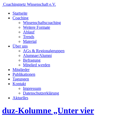
Coachingnetz Wissenschaft e.V.
Startseite
Coaching
Wissenschafts­coaching
Weitere Formate
Ablauf
Trends
Material
Über uns
AGs & Regionalgruppen
Alumnae/Alumni
Befragung
Mitglied werden
Mitglieder
Publikationen
Tagungen
Kontakt
Impressum
Datenschutzerklärung
Aktuelles
duz-Kolumne „Unter vier