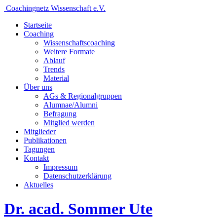
Coachingnetz Wissenschaft e.V.
Startseite
Coaching
Wissenschafts­coaching
Weitere Formate
Ablauf
Trends
Material
Über uns
AGs & Regionalgruppen
Alumnae/Alumni
Befragung
Mitglied werden
Mitglieder
Publikationen
Tagungen
Kontakt
Impressum
Datenschutzerklärung
Aktuelles
Dr. acad. Sommer Ute