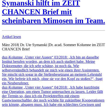
Symanski hilft im ZEIT
CHANCEN Brief mit
scheinbaren Mimosen im Team.
Artikel lesen
März 2018
|
Dr. Ute Symanski
|
Dr. acad. Sommer Kolumne im ZEIT
CHANCEN Brief
duz-Kolumne „Unter vier Augen“ 03/2018: „Ich bin an dasselbe
Institut berufen worden, an dem ich auch studiert habe. Meine
Doktormutter, die ich sehr schätze, ist noch da. Wie
selbstverständlich behandelt sie mich wie einen ihrer Assistenten.
Sie mischt sich sogar in die Stellenbesetzung an meinem Lehrstuhl
ein. Wie befreie ich mich, ohne sie vor den Kopf zu stoßen?“, fragt
ein Neuberufener.
duz-Kolumne „Unter vier Augen“ 04/2018: „Ich habe kurzfristig
eine Operation, um einen Tumor untersuchen zu lassen. Leider fällt
der Termin so, dass ich ein Projekttreffen mit einem
Gastwissenschaftler, der noch wichtig für zukünftige Kooperationen
sein könnte, absagen muss. Ich habe ein schlechtes Gewissen und