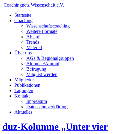
Coachingnetz Wissenschaft e.V.
Startseite
Coaching
Wissenschafts­coaching
Weitere Formate
Ablauf
Trends
Material
Über uns
AGs & Regionalgruppen
Alumnae/Alumni
Befragung
Mitglied werden
Mitglieder
Publikationen
Tagungen
Kontakt
Impressum
Datenschutzerklärung
Aktuelles
duz-Kolumne „Unter vier