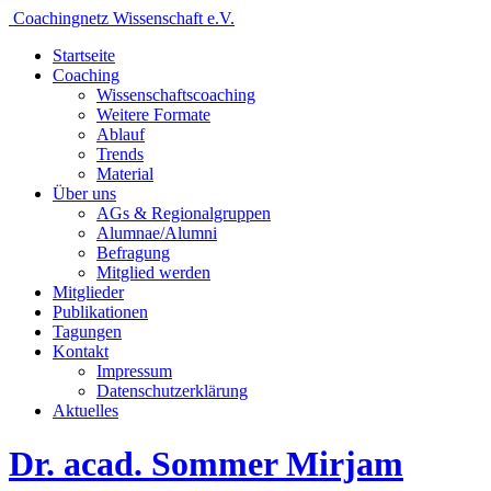
Coachingnetz Wissenschaft e.V.
Startseite
Coaching
Wissenschafts­coaching
Weitere Formate
Ablauf
Trends
Material
Über uns
AGs & Regionalgruppen
Alumnae/Alumni
Befragung
Mitglied werden
Mitglieder
Publikationen
Tagungen
Kontakt
Impressum
Datenschutzerklärung
Aktuelles
Dr. acad. Sommer Mirjam