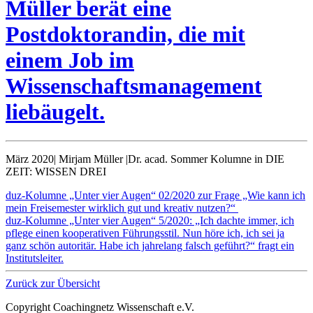
Müller berät eine
Postdoktorandin, die mit
einem Job im
Wissenschaftsmanagement
liebäugelt.
März 2020
|
Mirjam Müller
|
Dr. acad. Sommer Kolumne in DIE
ZEIT: WISSEN DREI
duz-Kolumne „Unter vier Augen“ 02/2020 zur Frage „Wie kann ich
mein Freisemester wirklich gut und kreativ nutzen?“
duz-Kolumne „Unter vier Augen“ 5/2020: „Ich dachte immer, ich
pflege einen kooperativen Führungsstil. Nun höre ich, ich sei ja
ganz schön autoritär. Habe ich jahrelang falsch geführt?“ fragt ein
Institutsleiter.
Zurück zur Übersicht
Copyright Coachingnetz Wissenschaft e.V.