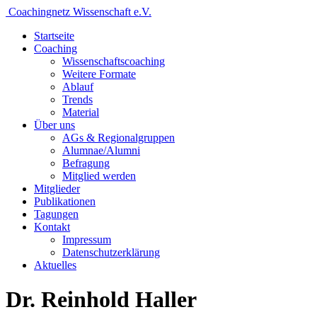
Coachingnetz Wissenschaft e.V.
Startseite
Coaching
Wissenschafts­coaching
Weitere Formate
Ablauf
Trends
Material
Über uns
AGs & Regionalgruppen
Alumnae/Alumni
Befragung
Mitglied werden
Mitglieder
Publikationen
Tagungen
Kontakt
Impressum
Datenschutzerklärung
Aktuelles
Dr. Reinhold Haller