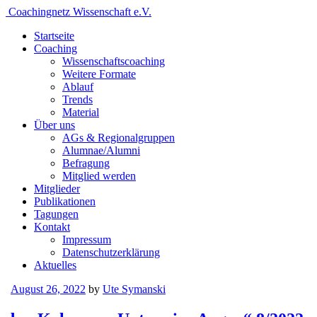
Coachingnetz Wissenschaft e.V.
Startseite
Coaching
Wissenschafts­coaching
Weitere Formate
Ablauf
Trends
Material
Über uns
AGs & Regionalgruppen
Alumnae/Alumni
Befragung
Mitglied werden
Mitglieder
Publikationen
Tagungen
Kontakt
Impressum
Datenschutzerklärung
Aktuelles
August 26, 2022
by
Ute Symanski