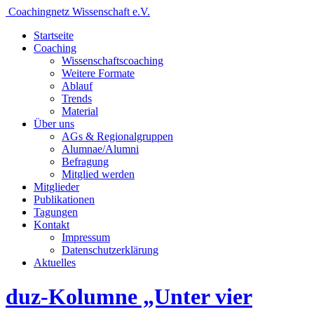
Coachingnetz Wissenschaft e.V.
Startseite
Coaching
Wissenschafts­coaching
Weitere Formate
Ablauf
Trends
Material
Über uns
AGs & Regionalgruppen
Alumnae/Alumni
Befragung
Mitglied werden
Mitglieder
Publikationen
Tagungen
Kontakt
Impressum
Datenschutzerklärung
Aktuelles
duz-Kolumne „Unter vier