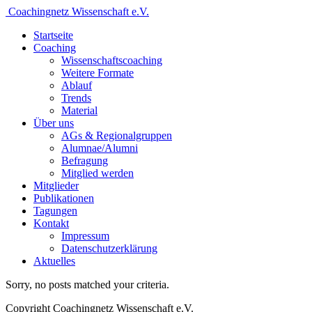
Coachingnetz Wissenschaft e.V.
Startseite
Coaching
Wissenschafts­coaching
Weitere Formate
Ablauf
Trends
Material
Über uns
AGs & Regionalgruppen
Alumnae/Alumni
Befragung
Mitglied werden
Mitglieder
Publikationen
Tagungen
Kontakt
Impressum
Datenschutzerklärung
Aktuelles
Sorry, no posts matched your criteria.
Copyright Coachingnetz Wissenschaft e.V.